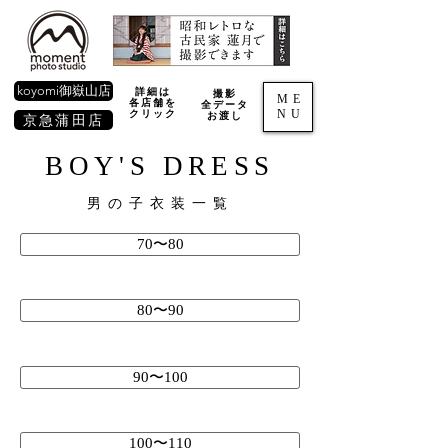
koyomi御嶽山店
詳細は
撮影
ME
各店舗を
全データ
NU
​クリック
お渡し
京急蒲田店
BOY'S DRESS
男の子衣装一覧
70〜80
80〜90
90〜100
100〜110