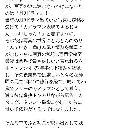
が、写真の道に進むきっかけになった
のは『月9ドラマ』！！
当時の月9ドラマ出ていた写真に感銘を
受けて「カメラマン表現できるじゃ
ん！いいじゃん！」と志すように。
その後は写真の世界にどんどんのめり
こんでいき、負けん気と情熱を武器に
がむしゃらに写真の勉強…専門学校卒
業後は業界で最も厳しいと言われる六
本木スタジオで2年半の下積みを経験
し、その後業界では厳しいと有名な師
匠の元で1年半の修行を経て、晴れて25
歳でフリーのカメラマンとして独立。
独立後は多少トンガリながら広告、カ
タログ、タレント撮影…が
むしゃらに
働いて
依頼がくるまでになりました。
そんな中でふと写真が思い出として残