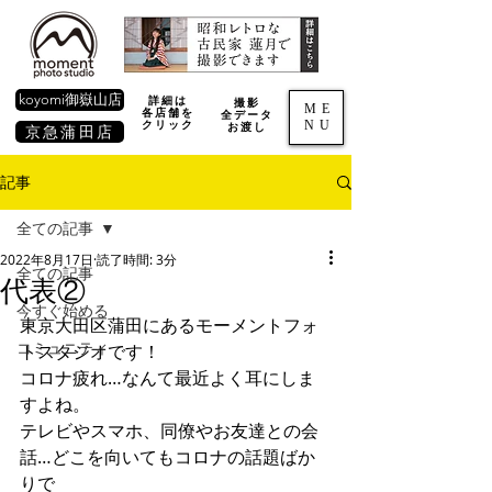
koyomi御嶽山店
詳細は
撮影
ME
各店舗を
全データ
NU
​クリック
お渡し
京急蒲田店
記事
全ての記事
2022年8月17日
読了時間: 3分
全ての記事
代表②
今すぐ始める
東京大田区蒲田にあるモーメントフォ
コミュニティ
トスタジオです！  
コロナ疲れ…なんて最近よく耳にしま
すよね。
テレビやスマホ、同僚やお友達との会
話…どこを向いてもコロナの話題ばか
りで