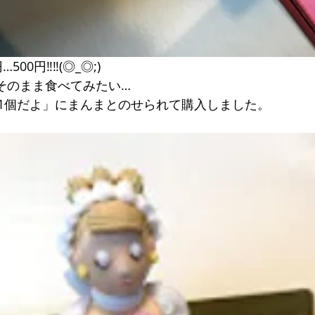
00円‼︎‼︎(◎_◎;)
そのまま食べてみたい…
1個だよ」にまんまとのせられて購入しました。