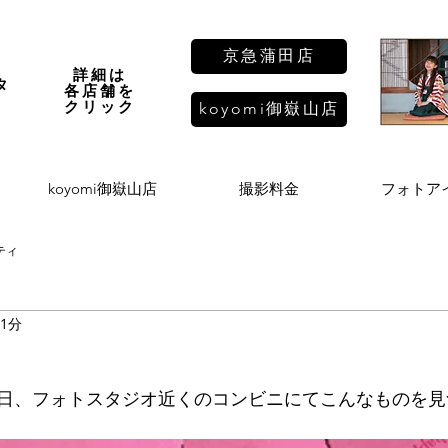
京急蒲田店
詳細は
タ
各店舗を
し
​クリック
koyomi御嶽山店
koyomi御嶽山店
撮影料金
フォトア
ティ
 1分
日、フォトスタジオ近くのコンビニにてこんなものを見