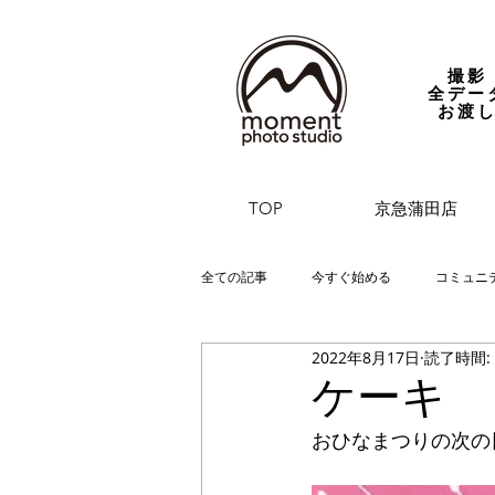
撮影
全デー
お渡
TOP
京急蒲田店
全ての記事
今すぐ始める
コミュニ
2022年8月17日
読了時間:
ケーキ
おひなまつりの次の