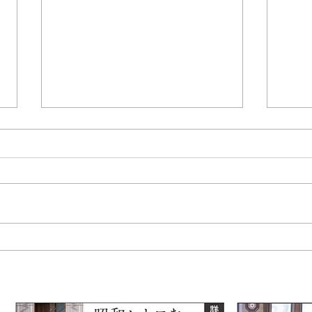
ファ
心に残る特別な思い出を―七
五三とお宮参りのきょうだい
フォト