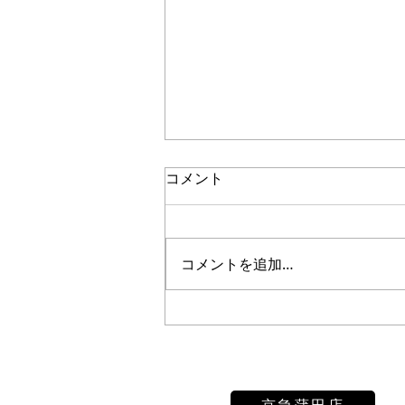
コメント
コメントを追加…
七五三撮影の素敵な瞬間: 笑
顔と輝きをお届けします