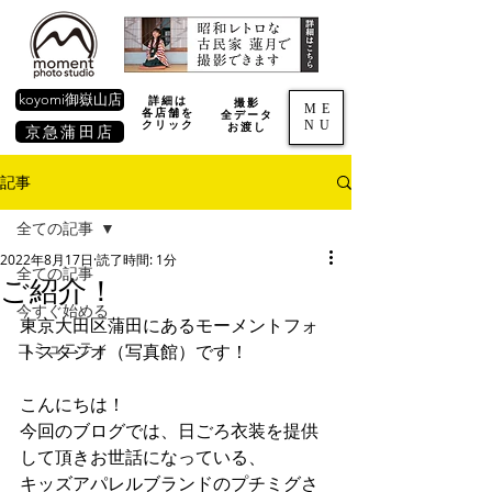
koyomi御嶽山店
詳細は
撮影
ME
各店舗を
全データ
NU
​クリック
お渡し
京急蒲田店
記事
全ての記事
2022年8月17日
読了時間: 1分
全ての記事
ご紹介！
今すぐ始める
東京大田区蒲田にあるモーメントフォ
コミュニティ
トスタジオ（写真館）です！
こんにちは！
今回のブログでは、日ごろ衣装を提供
して頂きお世話になっている、
キッズアパレルブランドのプチミグさ