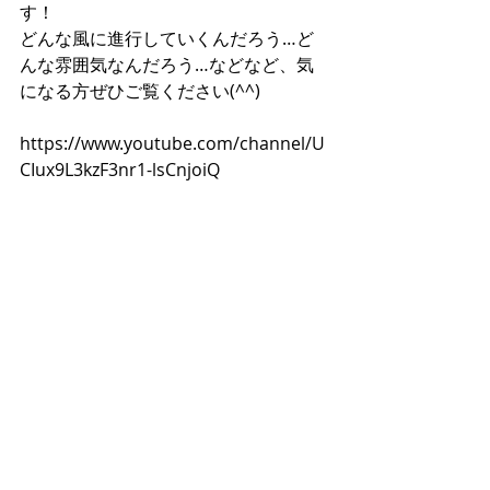
す！
どんな風に進行していくんだろう…ど
んな雰囲気なんだろう…などなど、気
になる方ぜひご覧ください(^^)
https://www.youtube.com/channel/U
CIux9L3kzF3nr1-lsCnjoiQ
蒲田、大森、多摩川、旗の台…地元の
お客様いつもありがとうございます！
お台場、品川、川崎、、大崎、田園調
布などからの各エリアのお客様もお待
ちしております(^^)
最後まで、ブログを読んでいただいて
ありがとうございます！
モーメントフォトスタジオ(写真スタジ
オ)では、七五三、ニューボーンフォ
ト、お宮参り、マタニティ、出張撮
影、証明写真、成人式の前撮り、誕生