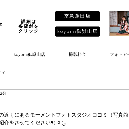
京急蒲田店
詳細は
タ
各店舗を
し
​クリック
koyomi御嶽山店
koyomi御嶽山店
撮影料金
フォトア
ティ
 2分
の近くにあるモーメントフォトスタジオコヨミ（写真館
今回はお宮参りのご紹介をさせてください٩( ᐛ )و