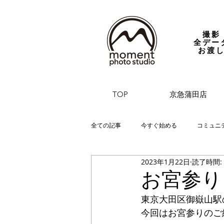
撮影
全デー
お渡
TOP
京急蒲田店
全ての記事
今すぐ始める
コミュニ
2023年1月22日
読了時間:
お宮参り
東京大田区御嶽山駅