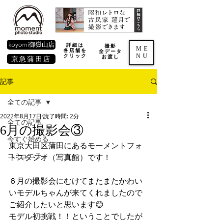
koyomi御嶽山店
詳細は
撮影
ME
各店舗を
全データ
NU
​クリック
お渡し
京急蒲田店
記事
全ての記事
2022年8月17日
読了時間: 2分
全ての記事
6月の撮影会③
今すぐ始める
東京大田区蒲田にあるモーメントフォ
コミュニティ
トスタジオ（写真館）です！
６月の撮影会にむけてまたまたかわい
いモデルちゃんが来てくれましたので
ご紹介したいと思います😊
モデル初挑戦！！ということでしたが