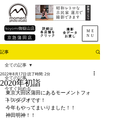
koyomi御嶽山店
詳細は
撮影
ME
各店舗を
全データ
NU
​クリック
お渡し
京急蒲田店
記事
全ての記事
2022年8月17日
読了時間: 2分
全ての記事
2020年初詣
今すぐ始める
東京大田区蒲田にあるモーメントフォ
コミュニティ
トスタジオです！
今年もやってまいりました！！
神田明神！！