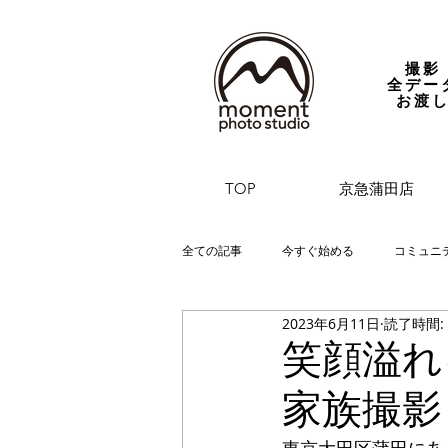
撮影
全デー
お渡
TOP
京急蒲田店
全ての記事
今すぐ始める
コミュニ
2023年6月11日
読了時間:
笑顔溢れ
家族撮影