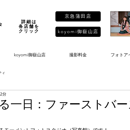
京急蒲田店
詳細は
タ
各店舗を
し
​クリック
koyomi御嶽山店
koyomi御嶽山店
撮影料金
フォトア
ティ
 2分
る一日：ファーストバー