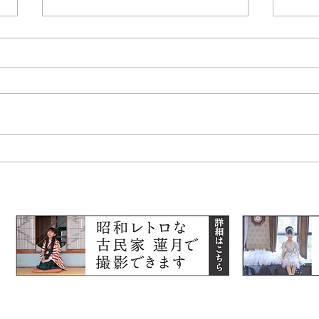
ファ
心に残る特別な思い出を―七
五三とお宮参りのきょうだい
フォト