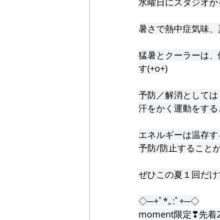
水曜日にスタジオか
暑さで熱中症気味、
猛暑とクーラーは、
す(+o+)
予防／解消としては
汗をかく運動をする
エネルギーは温存す
予防/防止すること
ぜひこの夏１回だけ
◇─+ﾟ*｡:ﾟ+─◇
moment限定❣先着