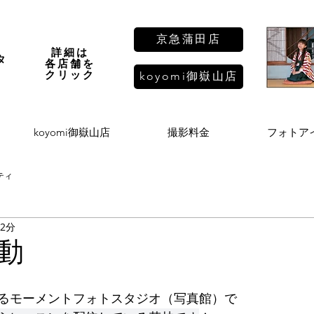
京急蒲田店
詳細は
タ
各店舗を
し
​クリック
koyomi御嶽山店
koyomi御嶽山店
撮影料金
フォトア
ティ
 2分
動
るモーメントフォトスタジオ（写真館）で