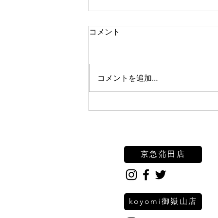
コメント
コメントを追加…
七五三撮影の素敵な瞬間: 笑
顔と輝きをお届けします
京急蒲田店
koyomi御嶽山店