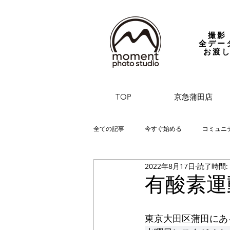
撮影
全デー
お渡
TOP
京急蒲田店
全ての記事
今すぐ始める
コミュニ
2022年8月17日
読了時間:
有酸素運
東京大田区蒲田にあ