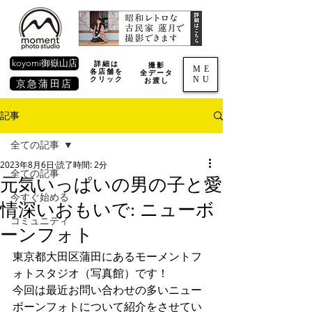
koyomi御嶽山店
詳細は
撮影
ME
各店舗を
全データ
NU
​クリック
お渡し
京急蒲田店
記事
全ての記事
2023年8月6日
読了時間: 2分
全ての記事
元気いっぱいの男の子と愛
今すぐ始める
情深いおもいで: ニューボ
コミュニティ
ーンフォト
東京都大田区蒲田にあるモーメントフ
ォトスタジオ（写真館）です！
今回は最近お問い合わせの多いニュー
ボーンフォトについて紹介をさせてい