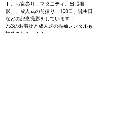
ト、お宮参り、マタニティ、出張撮
影、、成人式の前撮り、100日、誕生日
などの記念撮影をしています！
753のお着物と成人式の振袖レンタルも
始めましたー！！
それでは、また！
＃五反田
＃大田区
＃大井町
＃池上
＃七五三
ホームページ
https://www.momentps.com/