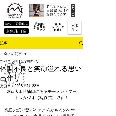
koyomi御嶽山店
詳細は
撮影
ME
各店舗を
全データ
NU
​クリック
お渡し
京急蒲田店
記事
全ての記事
2023年5月3日
読了時間: 2分
全ての記事
体調不良と笑顔溢れる思い
今すぐ始める
出作り！
コミュニティ
更新日：
2023年5月22日
東京大田区蒲田にあるモーメントフォ
トスタジオ（写真館）です！
先日の話と繋がるところがあるのです