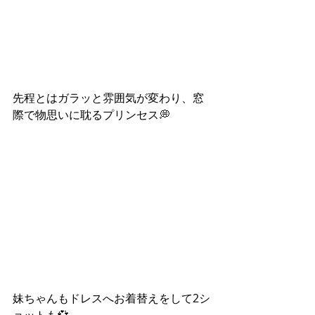
先程とはガラッと雰囲気が変わり、窓
際で物思いに耽るプリンセス💭
妹ちゃんもドレスへお着替えをして2シ
ョットも💞