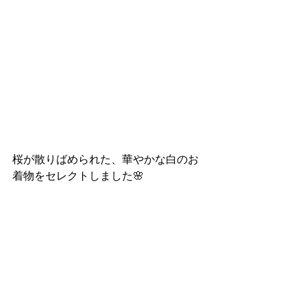
桜が散りばめられた、華やかな白のお
着物をセレクトしました🌸