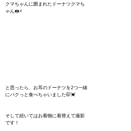
クマちゃんに囲まれたドーナツクマち
ゃん🍩⚡️
と思ったら、お耳のドーナツを2つ一緒
にパクっと食べちゃいました🤭💓
そして続いてはお着物に着替えて撮影
です！