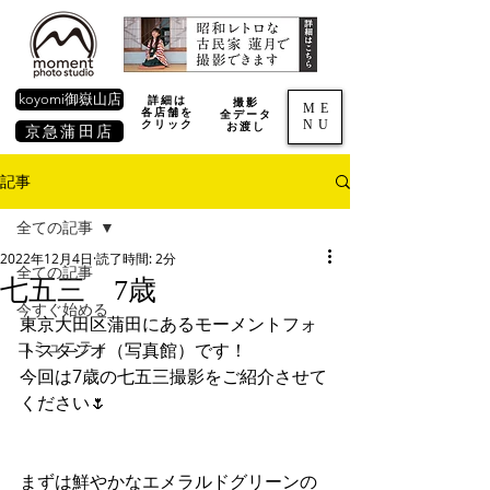
koyomi御嶽山店
詳細は
撮影
ME
各店舗を
全データ
NU
​クリック
お渡し
京急蒲田店
記事
全ての記事
2022年12月4日
読了時間: 2分
全ての記事
七五三 7歳
今すぐ始める
東京大田区蒲田にあるモーメントフォ
コミュニティ
トスタジオ（写真館）です！
今回は7歳の七五三撮影をご紹介させて
ください🌷
まずは鮮やかなエメラルドグリーンの