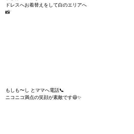
ドレスへお着替えをして白のエリアへ
📸
もしも〜し とママへ電話📞
ニコニコ満点の笑顔が素敵です😆✨