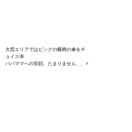
大窓エリアではピンクの蝶柄の傘をチ
ョイス🦋
パパママへの笑顔、たまりません、、⚡️