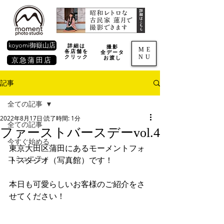
koyomi御嶽山店
詳細は
撮影
ME
各店舗を
全データ
NU
​クリック
お渡し
京急蒲田店
記事
全ての記事
2022年8月17日
読了時間: 1分
全ての記事
ファーストバースデーvol.4
今すぐ始める
東京大田区蒲田にあるモーメントフォ
コミュニティ
トスタジオ（写真館）です！
本日も可愛らしいお客様のご紹介をさ
せてください！