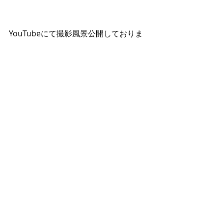
YouTubeにて撮影風景公開しておりま
す！
どんな風に進行していくんだろう…ど
んな雰囲気なんだろう…などなど、気
になる方ぜひご覧ください(^^)
https://www.youtube.com/channel/U
CIux9L3kzF3nr1-lsCnjoiQ
蒲田、大森、多摩川、旗の台…地元の
お客様いつもありがとうございます！
お台場、品川、川崎、、大崎、田園調
布などからの各エリアのお客様もお待
ちしております(^^)