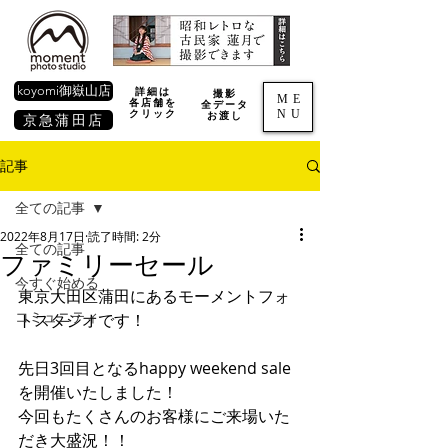
koyomi御嶽山店
詳細は
撮影
ME
各店舗を
全データ
NU
​クリック
お渡し
京急蒲田店
記事
全ての記事
2022年8月17日
読了時間: 2分
全ての記事
ファミリーセール
今すぐ始める
東京大田区蒲田にあるモーメントフォ
コミュニティ
トスタジオです！
先日3回目となるhappy weekend sale
を開催いたしました！
今回もたくさんのお客様にご来場いた
だき大盛況！！