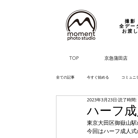
撮影
全デー
お渡
TOP
京急蒲田店
全ての記事
今すぐ始める
コミュニ
2023年3月23日
読了時間:
ハーフ成
東京大田区御嶽山駅