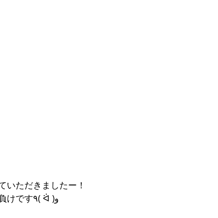
ていただきましたー！
ポージングも大人顔負けです٩( ᐛ )و