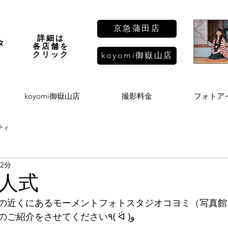
京急蒲田店
詳細は
タ
各店舗を
し
​クリック
koyomi御嶽山店
koyomi御嶽山店
撮影料金
フォトア
ティ
 2分
人式
の近くにあるモーメントフォトスタジオコヨミ（写真館
今回はハーフ成人式のご紹介をさせてください٩( ᐛ )و