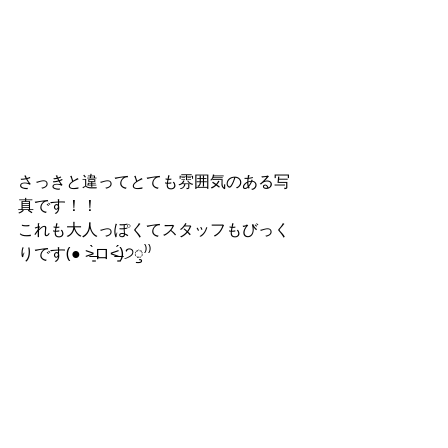
さっきと違ってとても雰囲気のある写
真です！！
これも大人っぽくてスタッフもびっく
りです(● ˃̶͈̀ロ˂̶͈́)੭ꠥ⁾⁾