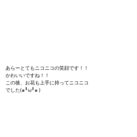
あらーとてもニコニコの笑顔です！！
かわいいですね！！
この後、お花も上手に持ってニコニコ
でした(๑╹ω╹๑ )