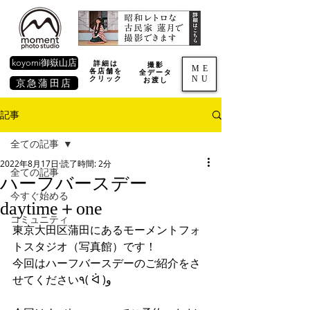
koyomi御嶽山店
詳細は
撮影
ME
各店舗を
全データ
NU
​クリック
お渡し
京急蒲田店
記事
全ての記事
2022年8月17日
読了時間: 2分
全ての記事
ハーフバースデー
今すぐ始める
daytime＋one
コミュニティ
東京大田区蒲田にあるモーメントフォ
トスタジオ（写真館）です！
今回はハーフバースデーのご紹介をさ
せてください٩( ᐛ )و