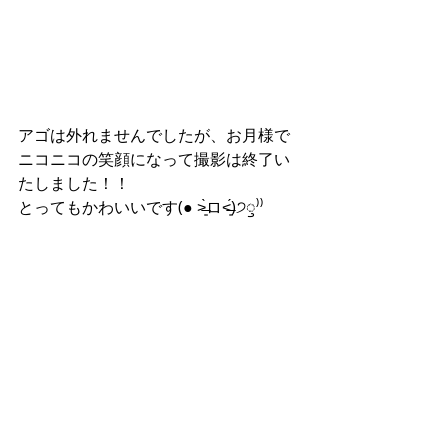
アゴは外れませんでしたが、お月様で
ニコニコの笑顔になって撮影は終了い
たしました！！
とってもかわいいです(● ˃̶͈̀ロ˂̶͈́)੭ꠥ⁾⁾