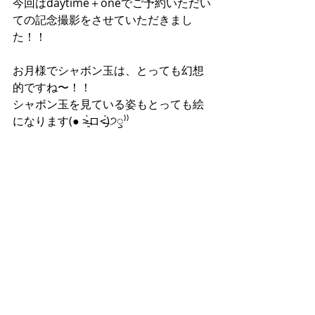
今回はdaytime＋oneでご予約いただい
ての記念撮影をさせていただきまし
た！！
お月様でシャボン玉は、とっても幻想
的ですね〜！！
シャボン玉を見ている姿もとっても絵
になります(● ˃̶͈̀ロ˂̶͈́)੭ꠥ⁾⁾