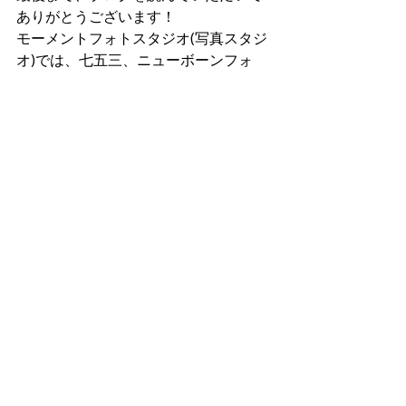
ありがとうございます！
モーメントフォトスタジオ(写真スタジ
オ)では、七五三、ニューボーンフォ
ト、お宮参り、マタニティ、出張撮
影、証明写真、成人式の前撮り、誕生
日などの記念撮影をしています！
それでは、また！
＃五反田
＃大田区
＃大井町
＃池上
＃七五三