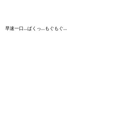
早速一口…ぱくっ…もぐもぐ…