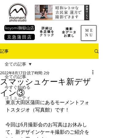
koyomi御嶽山店
詳細は
撮影
ME
各店舗を
全データ
NU
​クリック
お渡し
京急蒲田店
記事
全ての記事
2022年8月17日
読了時間: 2分
全ての記事
スマッシュケーキ新デザ
今すぐ始める
イン③
コミュニティ
東京大田区蒲田にあるモーメントフォ
トスタジオ（写真館）です！
今回は6月撮影会のお写真はお休みし
て、新デザインケーキ撮影のご紹介を