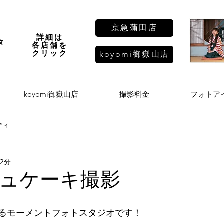
京急蒲田店
詳細は
タ
各店舗を
し
​クリック
koyomi御嶽山店
koyomi御嶽山店
撮影料金
フォトア
ティ
 2分
ュケーキ撮影
るモーメントフォトスタジオです！