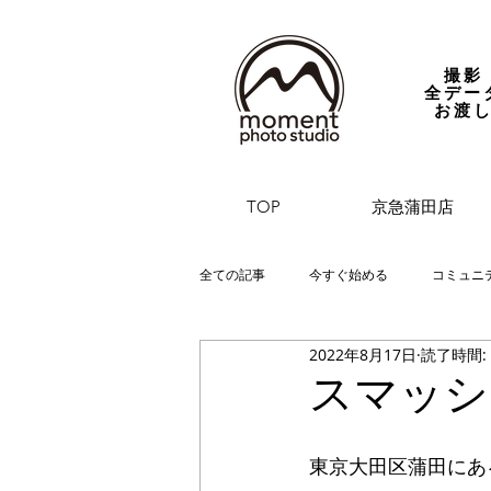
撮影
全デー
お渡
TOP
京急蒲田店
全ての記事
今すぐ始める
コミュニ
2022年8月17日
読了時間:
スマッシ
東京大田区蒲田にあ