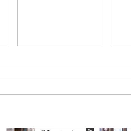
ファ
心に残る特別な思い出を―七
五三とお宮参りのきょうだい
フォト