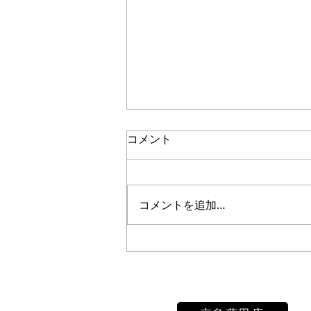
コメント
コメントを追加…
七五三撮影の素敵な瞬間: 笑
顔と輝きをお届けします