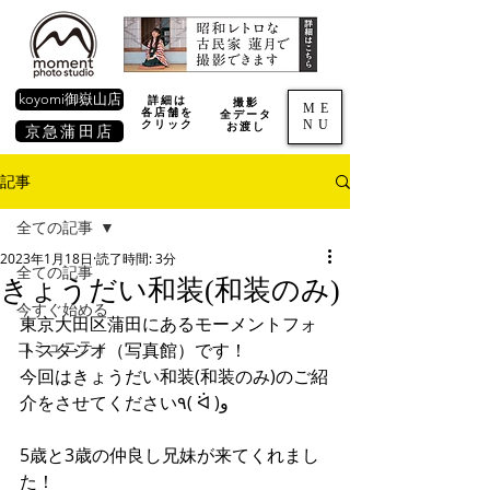
koyomi御嶽山店
詳細は
撮影
ME
各店舗を
全データ
NU
​クリック
お渡し
京急蒲田店
記事
全ての記事
2023年1月18日
読了時間: 3分
全ての記事
きょうだい和装(和装のみ)
今すぐ始める
東京大田区蒲田にあるモーメントフォ
コミュニティ
トスタジオ（写真館）です！
今回はきょうだい和装(和装のみ)のご紹
介をさせてください٩( ᐛ )و
5歳と3歳の仲良し兄妹が来てくれまし
た！