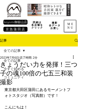
koyomi御嶽山店
詳細は
撮影
ME
各店舗を
全データ
NU
​クリック
お渡し
京急蒲田店
記事
全ての記事
2023年7月6日
読了時間: 2分
全ての記事
きょうだい力を発揮！三つ
今すぐ始める
子の魂100倍の七五三和装
コミュニティ
撮影
東京都大田区蒲田にあるモーメントフ
ォトスタジオ（写真館）です！
こんにちは！