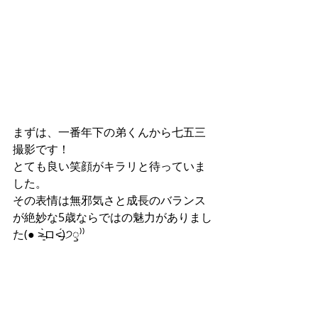
まずは、一番年下の弟くんから七五三
撮影です！
とても良い笑顔がキラリと待っていま
した。
その表情は無邪気さと成長のバランス
が絶妙な5歳ならではの魅力がありまし
た(● ˃̶͈̀ロ˂̶͈́)੭ꠥ⁾⁾